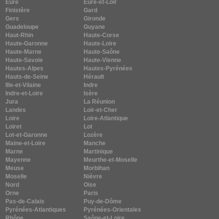
Eure
Eure-et-Loir
Finistère
Gard
Gers
Gironde
Guadeloupe
Guyane
Haut-Rhin
Haute-Corse
Haute-Garonne
Haute-Loire
Haute-Marne
Haute-Saône
Haute-Savoie
Haute-Vienne
Hautes-Alpes
Hautes-Pyrénées
Hauts-de-Seine
Hérault
Ille-et-Vilaine
Indre
Indre-et-Loire
Isère
Jura
La Réunion
Landes
Loir-et-Cher
Loire
Loire-Atlantique
Loiret
Lot
Lot-et-Garonne
Lozère
Maine-et-Loire
Manche
Marne
Martinique
Mayenne
Meurthe-et-Moselle
Meuse
Morbihan
Moselle
Nièvre
Nord
Oise
Orne
Paris
Pas-de-Calais
Puy-de-Dôme
Pyrénées-Atlantiques
Pyrénées-Orientales
Rhône
Saône-et-Loire