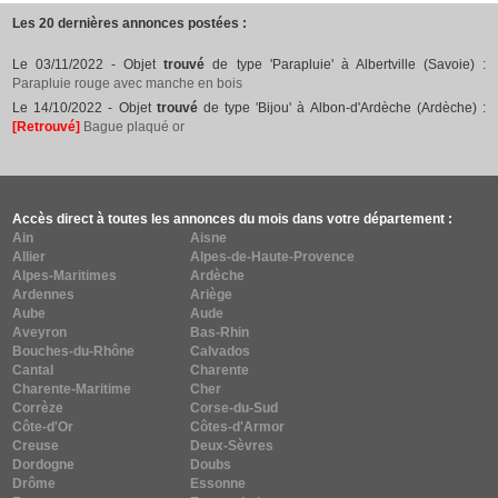
Les 20 dernières annonces postées :
Le 03/11/2022 - Objet
trouvé
de type 'Parapluie' à Albertville (Savoie) :
Parapluie rouge avec manche en bois
Le 14/10/2022 - Objet
trouvé
de type 'Bijou' à Albon-d'Ardèche (Ardèche) :
[Retrouvé]
Bague plaqué or
Accès direct à toutes les annonces du mois dans votre département :
Ain
Aisne
Allier
Alpes-de-Haute-Provence
Alpes-Maritimes
Ardèche
Ardennes
Ariège
Aube
Aude
Aveyron
Bas-Rhin
Bouches-du-Rhône
Calvados
Cantal
Charente
Charente-Maritime
Cher
Corrèze
Corse-du-Sud
Côte-d'Or
Côtes-d'Armor
Creuse
Deux-Sèvres
Dordogne
Doubs
Drôme
Essonne