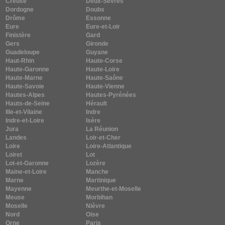
Creuse
Deux-Sèvres
Dordogne
Doubs
Drôme
Essonne
Eure
Eure-et-Loir
Finistère
Gard
Gers
Gironde
Guadeloupe
Guyane
Haut-Rhin
Haute-Corse
Haute-Garonne
Haute-Loire
Haute-Marne
Haute-Saône
Haute-Savoie
Haute-Vienne
Hautes-Alpes
Hautes-Pyrénées
Hauts-de-Seine
Hérault
Ille-et-Vilaine
Indre
Indre-et-Loire
Isère
Jura
La Réunion
Landes
Loir-et-Cher
Loire
Loire-Atlantique
Loiret
Lot
Lot-et-Garonne
Lozère
Maine-et-Loire
Manche
Marne
Martinique
Mayenne
Meurthe-et-Moselle
Meuse
Morbihan
Moselle
Nièvre
Nord
Oise
Orne
Paris