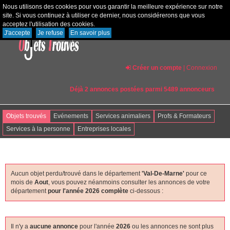
Nous utilisons des cookies pour vous garantir la meilleure expérience sur notre
site. Si vous continuez à utiliser ce dernier, nous considérerons que vous
acceptez l'utilisation des cookies.
J'accepte
Je refuse
En savoir plus
Créer un compte
|
Connexion
Déjà 2 annonces postées parmi 5489 annonceurs
Objets trouvés
Evénements
Services animaliers
Profs & Formateurs
Services à la personne
Entreprises locales
Aucun objet perdu/trouvé dans le département
'val-De-Marne'
pour ce
mois de
Aout
, vous pouvez néanmoins consulter les annonces de votre
département
pour l'année 2026 complète
ci-dessous :
Il n'y a
aucune annonce
pour l'année
2026
ou les annonces ne sont plus