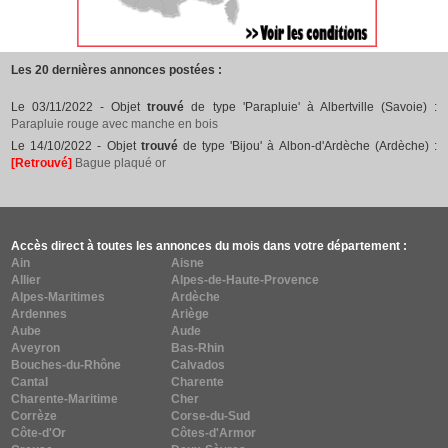
Les 20 dernières annonces postées :
Le 03/11/2022 - Objet
trouvé
de type 'Parapluie' à Albertville (Savoie) :
Parapluie rouge avec manche en bois
Le 14/10/2022 - Objet
trouvé
de type 'Bijou' à Albon-d'Ardèche (Ardèche) :
[Retrouvé]
Bague plaqué or
Accès direct à toutes les annonces du mois dans votre département :
Ain
Aisne
Allier
Alpes-de-Haute-Provence
Alpes-Maritimes
Ardèche
Ardennes
Ariège
Aube
Aude
Aveyron
Bas-Rhin
Bouches-du-Rhône
Calvados
Cantal
Charente
Charente-Maritime
Cher
Corrèze
Corse-du-Sud
Côte-d'Or
Côtes-d'Armor