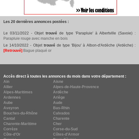
Les 20 dernières annonces postées :
Le 03/11/2022 - Objet
trouvé
de type 'Parapluie' à Albertville (Savoie) :
Parapluie rouge avec manche en bois
Le 14/10/2022 - Objet
trouvé
de type 'Bijou' à Albon-d'Ardèche (Ardèche) :
[Retrouvé]
Bague plaqué or
Accès direct à toutes les annonces du mois dans votre département :
Ain
Aisne
Allier
Alpes-de-Haute-Provence
Alpes-Maritimes
Ardèche
Ardennes
Ariège
Aube
Aude
Aveyron
Bas-Rhin
Bouches-du-Rhône
Calvados
Cantal
Charente
Charente-Maritime
Cher
Corrèze
Corse-du-Sud
Côte-d'Or
Côtes-d'Armor