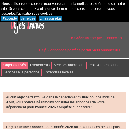
Nous utilisons des cookies pour vous garantir la meilleure expérience sur notre
site. Si vous continuez à utiliser ce dernier, nous considérerons que vous
acceptez l'utilisation des cookies.
J'accepte
Je refuse
En savoir plus
Créer un compte
|
Connexion
Déjà 2 annonces postées parmi 5490 annonceurs
Objets trouvés
Evénements
Services animaliers
Profs & Formateurs
Services à la personne
Entreprises locales
Aucun objet perdu/trouvé dans le département
'oise'
pour ce mois de
Aout
, vous pouvez néanmoins consulter les annonces de votre
département
pour l'année 2026 complète
ci-dessous :
Il n'y a
aucune annonce
pour l'année
2026
ou les annonces ne sont plus