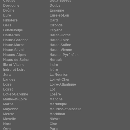
Creuse
Deux-Sèvres
Dordogne
Doubs
Drôme
Essonne
Eure
Eure-et-Loir
Finistère
Gard
Gers
Gironde
Guadeloupe
Guyane
Haut-Rhin
Haute-Corse
Haute-Garonne
Haute-Loire
Haute-Marne
Haute-Saône
Haute-Savoie
Haute-Vienne
Hautes-Alpes
Hautes-Pyrénées
Hauts-de-Seine
Hérault
Ille-et-Vilaine
Indre
Indre-et-Loire
Isère
Jura
La Réunion
Landes
Loir-et-Cher
Loire
Loire-Atlantique
Loiret
Lot
Lot-et-Garonne
Lozère
Maine-et-Loire
Manche
Marne
Martinique
Mayenne
Meurthe-et-Moselle
Meuse
Morbihan
Moselle
Nièvre
Nord
Oise
Orne
Paris