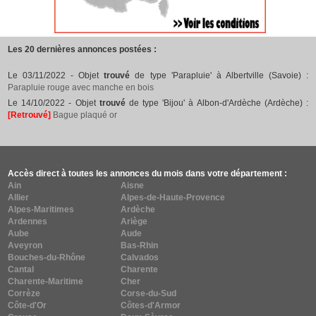
Les 20 dernières annonces postées :
Le 03/11/2022 - Objet
trouvé
de type 'Parapluie' à Albertville (Savoie) :
Parapluie rouge avec manche en bois
Le 14/10/2022 - Objet
trouvé
de type 'Bijou' à Albon-d'Ardèche (Ardèche) :
[Retrouvé]
Bague plaqué or
Accès direct à toutes les annonces du mois dans votre département :
Ain
Aisne
Allier
Alpes-de-Haute-Provence
Alpes-Maritimes
Ardèche
Ardennes
Ariège
Aube
Aude
Aveyron
Bas-Rhin
Bouches-du-Rhône
Calvados
Cantal
Charente
Charente-Maritime
Cher
Corrèze
Corse-du-Sud
Côte-d'Or
Côtes-d'Armor