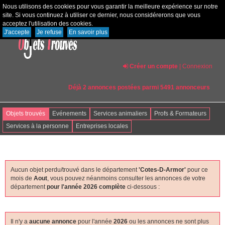
Nous utilisons des cookies pour vous garantir la meilleure expérience sur notre
site. Si vous continuez à utiliser ce dernier, nous considérerons que vous
acceptez l'utilisation des cookies.
J'accepte
Je refuse
En savoir plus
Créer un compte
|
Connexion
Déjà 2 annonces postées parmi 5491 annonceurs
Objets trouvés
Evénements
Services animaliers
Profs & Formateurs
Services à la personne
Entreprises locales
Aucun objet perdu/trouvé dans le département
'cotes-D-Armor'
pour ce
mois de
Aout
, vous pouvez néanmoins consulter les annonces de votre
département
pour l'année 2026 complète
ci-dessous :
Il n'y a
aucune annonce
pour l'année
2026
ou les annonces ne sont plus