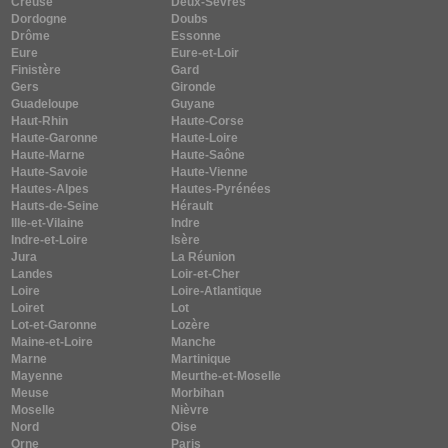
Creuse
Deux-Sèvres
Dordogne
Doubs
Drôme
Essonne
Eure
Eure-et-Loir
Finistère
Gard
Gers
Gironde
Guadeloupe
Guyane
Haut-Rhin
Haute-Corse
Haute-Garonne
Haute-Loire
Haute-Marne
Haute-Saône
Haute-Savoie
Haute-Vienne
Hautes-Alpes
Hautes-Pyrénées
Hauts-de-Seine
Hérault
Ille-et-Vilaine
Indre
Indre-et-Loire
Isère
Jura
La Réunion
Landes
Loir-et-Cher
Loire
Loire-Atlantique
Loiret
Lot
Lot-et-Garonne
Lozère
Maine-et-Loire
Manche
Marne
Martinique
Mayenne
Meurthe-et-Moselle
Meuse
Morbihan
Moselle
Nièvre
Nord
Oise
Orne
Paris