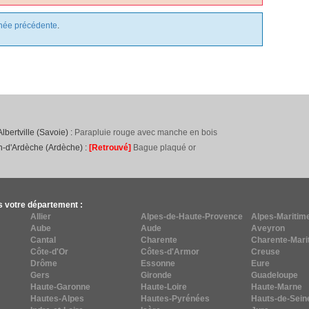
nnée précédente
.
lbertville (Savoie) :
Parapluie rouge avec manche en bois
on-d'Ardèche (Ardèche) :
[Retrouvé]
Bague plaqué or
s votre département :
Allier
Alpes-de-Haute-Provence
Alpes-Maritim
Aube
Aude
Aveyron
Cantal
Charente
Charente-Mari
Côte-d'Or
Côtes-d'Armor
Creuse
Drôme
Essonne
Eure
Gers
Gironde
Guadeloupe
Haute-Garonne
Haute-Loire
Haute-Marne
Hautes-Alpes
Hautes-Pyrénées
Hauts-de-Sein