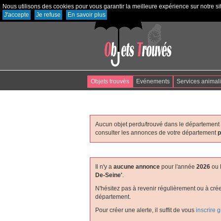
Nous utilisons des cookies pour vous garantir la meilleure expérience sur notre sit
J'accepte
Je refuse
En savoir plus
Objets trouvés
Evénements
Services animal
Aucun objet perdu/trouvé dans le département
consulter les annonces de votre département
p
Il n'y a
aucune annonce
pour l'année
2026
ou 
De-Seine'
.
N'hésitez pas à revenir régulièrement ou à cré
département.
Pour créer une alerte, il suffit de vous
inscrire 