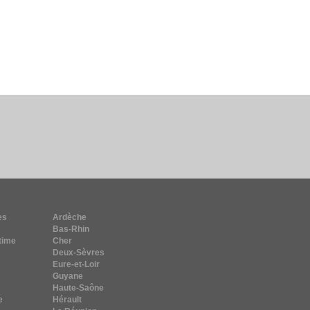
es
Ardèche
Bas-Rhin
time
Cher
Deux-Sèvres
Eure-et-Loir
Guyane
Haute-Saône
e
Hérault