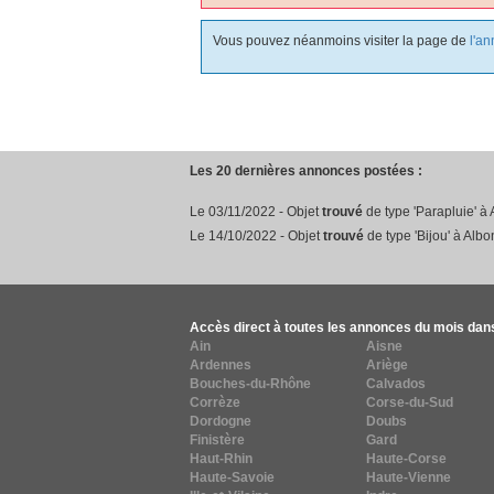
Vous pouvez néanmoins visiter la page de
l'a
Les 20 dernières annonces postées :
Le 03/11/2022 - Objet
trouvé
de type 'Parapluie' à A
Le 14/10/2022 - Objet
trouvé
de type 'Bijou' à Alb
Accès direct à toutes les annonces du mois dan
Ain
Aisne
Ardennes
Ariège
Bouches-du-Rhône
Calvados
Corrèze
Corse-du-Sud
Dordogne
Doubs
Finistère
Gard
Haut-Rhin
Haute-Corse
Haute-Savoie
Haute-Vienne