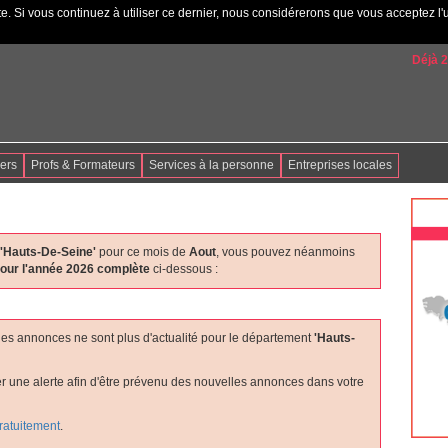
e. Si vous continuez à utiliser ce dernier, nous considérerons que vous acceptez l'u
Déjà 
iers
Profs & Formateurs
Services à la personne
Entreprises locales
'hauts-De-Seine'
pour ce mois de
Aout
, vous pouvez néanmoins
our l'année 2026 complète
ci-dessous :
les annonces ne sont plus d'actualité pour le département
'hauts-
er une alerte afin d'être prévenu des nouvelles annonces dans votre
gratuitement
.