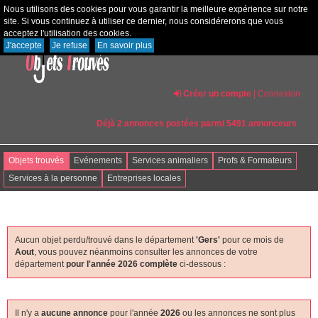
Nous utilisons des cookies pour vous garantir la meilleure expérience sur notre
site. Si vous continuez à utiliser ce dernier, nous considérerons que vous
acceptez l'utilisation des cookies.
J'accepte
Je refuse
En savoir plus
Créer un compte
|
Connexion
Déjà 2 annonces postées parmi 5491 annonceurs
Objets trouvés
Evénements
Services animaliers
Profs & Formateurs
Services à la personne
Entreprises locales
Aucun objet perdu/trouvé dans le département
'gers'
pour ce mois de
Aout
, vous pouvez néanmoins consulter les annonces de votre
département
pour l'année 2026 complète
ci-dessous :
Il n'y a
aucune annonce
pour l'année
2026
ou les annonces ne sont plus