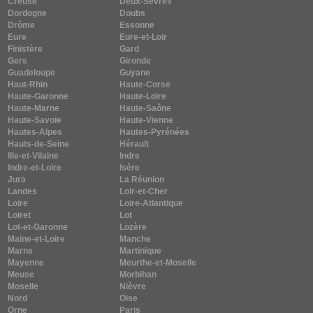
Creuse
Deux-Sèvres
Dordogne
Doubs
Drôme
Essonne
Eure
Eure-et-Loir
Finistère
Gard
Gers
Gironde
Guadeloupe
Guyane
Haut-Rhin
Haute-Corse
Haute-Garonne
Haute-Loire
Haute-Marne
Haute-Saône
Haute-Savoie
Haute-Vienne
Hautes-Alpes
Hautes-Pyrénées
Hauts-de-Seine
Hérault
Ille-et-Vilaine
Indre
Indre-et-Loire
Isère
Jura
La Réunion
Landes
Loir-et-Cher
Loire
Loire-Atlantique
Loiret
Lot
Lot-et-Garonne
Lozère
Maine-et-Loire
Manche
Marne
Martinique
Mayenne
Meurthe-et-Moselle
Meuse
Morbihan
Moselle
Nièvre
Nord
Oise
Orne
Paris