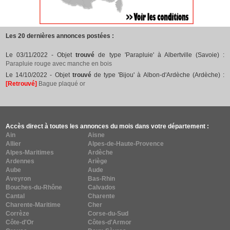
Les 20 dernières annonces postées :
Le 03/11/2022 - Objet
trouvé
de type 'Parapluie' à Albertville (Savoie) :
Parapluie rouge avec manche en bois
Le 14/10/2022 - Objet
trouvé
de type 'Bijou' à Albon-d'Ardèche (Ardèche) :
[Retrouvé]
Bague plaqué or
Accès direct à toutes les annonces du mois dans votre département :
Ain
Aisne
Allier
Alpes-de-Haute-Provence
Alpes-Maritimes
Ardèche
Ardennes
Ariège
Aube
Aude
Aveyron
Bas-Rhin
Bouches-du-Rhône
Calvados
Cantal
Charente
Charente-Maritime
Cher
Corrèze
Corse-du-Sud
Côte-d'Or
Côtes-d'Armor